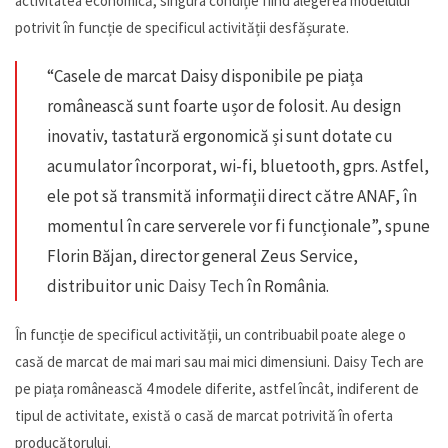
activitatea economică, singura condiție fiind alegerea modelului
potrivit în funcție de specificul activității desfășurate.
“Casele de marcat Daisy disponibile pe piața
românească sunt foarte ușor de folosit. Au design
inovativ, tastatură ergonomică și sunt dotate cu
acumulator încorporat, wi-fi, bluetooth, gprs. Astfel,
ele pot să transmită informații direct către ANAF, în
momentul în care serverele vor fi funcționale”, spune
Florin Băjan, director general Zeus Service,
distribuitor unic
Daisy Tech
în România.
În funcție de specificul activității, un contribuabil poate alege o
casă de marcat de mai mari sau mai mici dimensiuni. Daisy Tech are
pe piața românească 4 modele diferite, astfel încât, indiferent de
tipul de activitate, există o casă de marcat potrivită în oferta
producătorului.