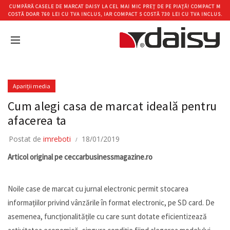
CUMPĂRĂ CASELE DE MARCAT DAISY LA CEL MAI MIC PREȚ DE PE PIAȚĂ! COMPACT M
COSTĂ DOAR 760 LEI CU TVA INCLUS, IAR COMPACT S COSTĂ 730 LEI CU TVA INCLUS.
Apariții media
Cum alegi casa de marcat ideală pentru
afacerea ta
Postat de
imreboti
18/01/2019
Articol original pe ceccarbusinessmagazine.ro
Noile case de marcat cu jurnal electronic permit stocarea
informațiilor privind vânzările în format electronic, pe SD card. De
asemenea, funcționalitățile cu care sunt dotate eficientizează