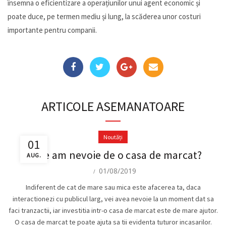
însemna o eficientizare a operațiunilor unui agent economic și
poate duce, pe termen mediu și lung, la scăderea unor costuri
importante pentru companii.
ARTICOLE ASEMANATOARE
Noutăți
01
De ce am nevoie de o casa de marcat?
AUG.
01/08/2019
Indiferent de cat de mare sau mica este afacerea ta, daca
interactionezi cu publicul larg, vei avea nevoie la un moment dat sa
faci tranzactii, iar investitia intr-o casa de marcat este de mare ajutor.
O casa de marcat te poate ajuta sa tii evidenta tuturor incasarilor.