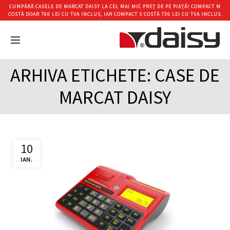
CUMPĂRĂ CASELE DE MARCAT DAISY LA CEL MAI MIC PREȚ DE PE PIAȚĂ! COMPACT M
COSTĂ DOAR 760 LEI CU TVA INCLUS, IAR COMPACT S COSTĂ 730 LEI CU TVA INCLUS.
ARHIVA ETICHETE: CASE DE
MARCAT DAISY
10
IAN.