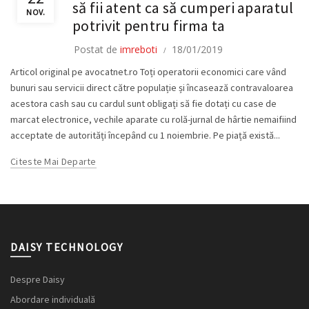
să fii atent ca să cumperi aparatul
NOV.
potrivit pentru firma ta
Postat de
imreboti
18/01/2019
Articol original pe avocatnet.ro Toți operatorii economici care vând
bunuri sau servicii direct către populație și încasează contravaloarea
acestora cash sau cu cardul sunt obligați să fie dotați cu case de
marcat electronice, vechile aparate cu rolă-jurnal de hârtie nemaifiind
acceptate de autorități începând cu 1 noiembrie. Pe piață există...
Citeste Mai Departe
DAISY TECHNOLOGY
Despre Daisy
Abordare individuală