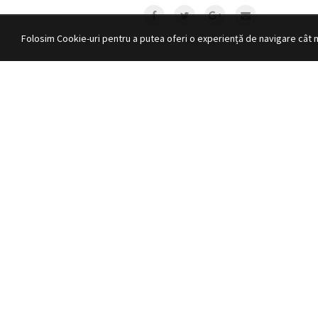
Folosim Cookie-uri pentru a putea oferi o experiență de navigare cât 
DAISY TECHNOLOGY
PROD
Despre Daisy
Case de