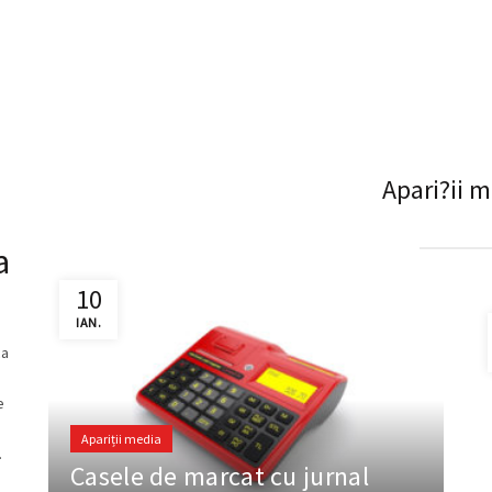
mobile.
Apari?ii
m
a
10
IAN.
ca
e
Apariții media
.
Casele de marcat cu jurnal