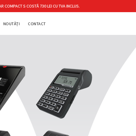
AR COMPACT S COSTĂ 730 LEI CU TVA INCLUS.
NOUTĂȚI
CONTACT