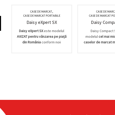
,
CASE DE MARCAT
CASE DE MARC
CASE DE MARCAT PORTABILE
CASE DE MARCAT P
Daisy eXpert SX
Daisy Comp
e
Daisy eXpert SX
este modelul
Daisy Compact 
AVIZAT pentru vânzarea pe piață
modelul
cel mai mic
din România
conform noii
caselor de marcat m
legislații intrate în vigoare. Casa
ce este avizat în
conf
de marcat Daisy eXpert SX, este
noua legislație intrat
echipată cu toate dispozitivele
începând cu mai 201
necesare de conectare la
marcat Daisy
Compa
distanță cu serverele ANAF
echipată cu toate di
u
(atunci când acestea vor fi
necesare pentru co
funcționale) nemaifiind necesară
distanță cu serve
adăugarea de dispozitive
(atunci când aceste 
externe sau interne pentru
fi funcționale) ne
conformitate.
necesară adăug
dispozitive externe 
pentru conformit