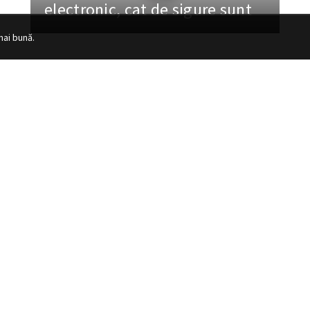
electronic, cat de sigure sunt
mai bună.
USE
LINK-URI UTILE
 marcat
Contact