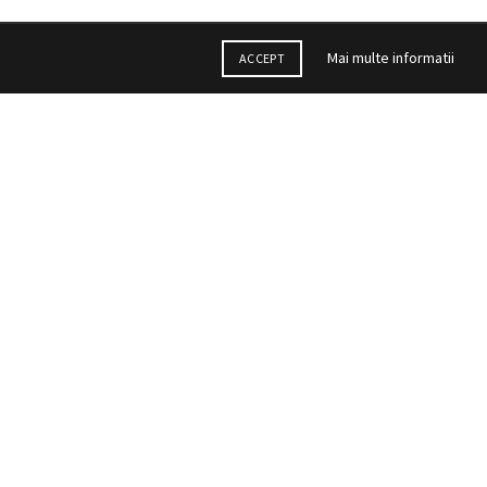
Mai multe informatii
ACCEPT
DAISY INTERNATIONAL
Case de marcat Bulgaria