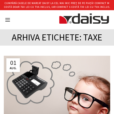
CUMPĂRĂ CASELE DE MARCAT DAISY LA CEL MAI MIC PREȚ DE PE PIAȚĂ! COMPACT M
COSTĂ DOAR 760 LEI CU TVA INCLUS, IAR COMPACT S COSTĂ 730 LEI CU TVA INCLUS.
ARHIVA ETICHETE: TAXE
01
AUG.