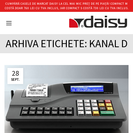
CUMPĂRĂ CASELE DE MARCAT DAISY LA CEL MAI MIC PREȚ DE PE PIAȚĂ! COMPACT M
COSTĂ DOAR 760 LEI CU TVA INCLUS, IAR COMPACT S COSTĂ 730 LEI CU TVA INCLUS.
ARHIVA ETICHETE: KANAL D
28
SEPT.