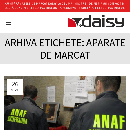
CUMPĂRĂ CASELE DE MARCAT DAISY LA CEL MAI MIC PREȚ DE PE PIAȚĂ! COMPACT M
COSTĂ DOAR 760 LEI CU TVA INCLUS, IAR COMPACT S COSTĂ 730 LEI CU TVA INCLUS.
ARHIVA ETICHETE: APARATE
DE MARCAT
26
SEPT.