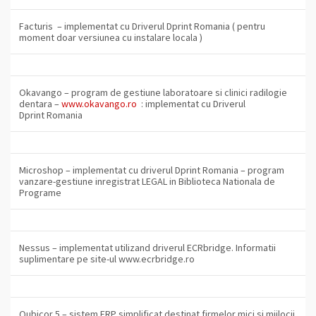
Facturis
– implementat cu Driverul Dprint Romania ( pentru
moment doar versiunea cu instalare locala )
Okavango
– program de gestiune laboratoare si clinici radilogie
dentara –
www.okavango.ro
: implementat cu Driverul
Dprint Romania
Microshop
– implementat cu driverul Dprint Romania – program
vanzare-gestiune inregistrat
LEGAL
in
Biblioteca Nationala de
Programe
Nessus
– implementat utilizand driverul ECRbridge. Informatii
suplimentare pe site-ul www.ecrbridge.ro
Qubicor 5
– sistem ERP simplificat destinat firmelor mici si mijlocii