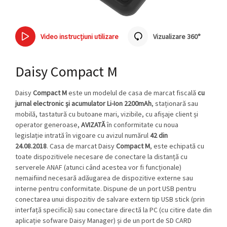
Video instrucțiuni utilizare
Vizualizare 360°
Daisy Compact M
Daisy
Compact M
este un modelul de casa de marcat fiscală
cu
jurnal electronic și acumulator Li-Ion 2200mAh
, staționară sau
mobilă, tastatură cu butoane mari, vizibile, cu afișaje client și
operator generoase,
AVIZATĂ
în conformitate cu noua
legislație
intrată în vigoare cu avizul numărul
42 din
24.08.2018
.
Casa de marcat Daisy
Compact M
, este echipată cu
toate dispozitivele necesare de conectare la distanță cu
serverele ANAF (atunci când acestea vor fi funcționale)
nemaifiind necesară adăugarea de dispozitive externe sau
interne pentru conformitate.
Dispune de un port USB pentru
conectarea unui dispozitiv de salvare extern tip USB stick (prin
interfață specifică) sau conectare directă la PC (cu citire date din
aplicație sofware Daisy Manager) și de un port de SD CARD