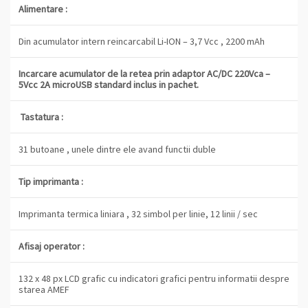
Alimentare :
Din acumulator intern reincarcabil Li-ION – 3,7 Vcc , 2200 mAh
Incarcare acumulator de la retea prin adaptor AC/DC 220Vca –
5Vcc 2A microUSB standard inclus in pachet.
Tastatura :
31 butoane , unele dintre ele avand functii duble
Tip imprimanta :
Imprimanta termica liniara , 32 simbol per linie, 12 linii / sec
Afisaj operator :
132 x 48 px LCD grafic cu indicatori grafici pentru informatii despre
starea AMEF