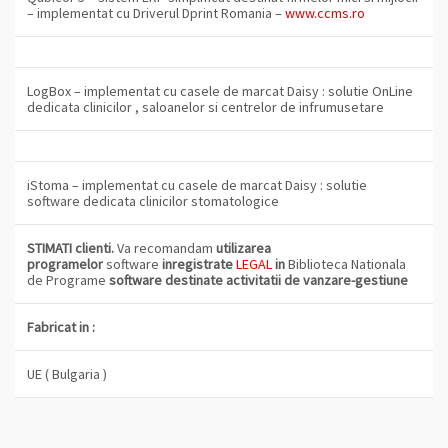
– implementat cu Driverul Dprint Romania –
www.ccms.ro
LogBox –
implementat cu casele de marcat Daisy : solutie OnLine
dedicata clinicilor , saloanelor si centrelor de infrumusetare
iStoma
– implementat cu casele de marcat Daisy : solutie
software dedicata clinicilor stomatologice
STIMATI clienti.
Va recomandam
utilizarea
programelor
software
inregistrate
LEGAL
in
Biblioteca Nationala
de Programe
software destinate activitatii de vanzare-gestiune
Fabricat in :
UE ( Bulgaria )