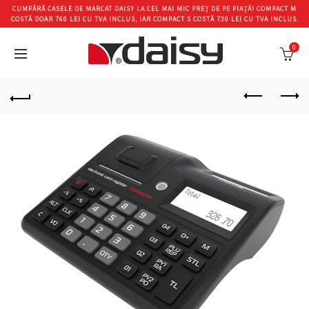
CUMPĂRĂ CASELE DE MARCAT DAISY LA CEL MAI MIC PREȚ DE PE PIAȚĂ! COMPACT M
COSTĂ DOAR 760 LEI CU TVA INCLUS, IAR COMPACT S COSTĂ 730 LEI CU TVA INCLUS.
0