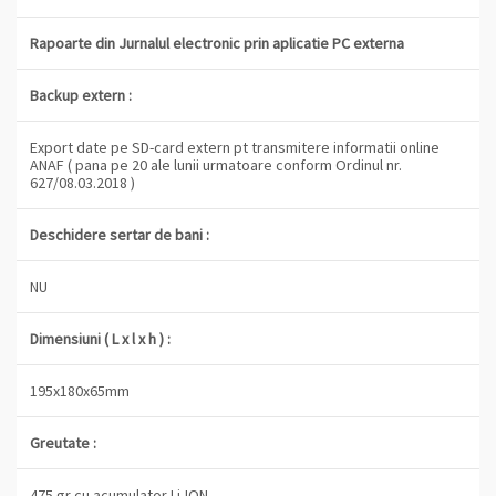
Rapoarte din Jurnalul electronic prin aplicatie PC externa
Backup extern :
Export date pe SD-card extern pt transmitere informatii online
ANAF ( pana pe 20 ale lunii urmatoare conform Ordinul nr.
627/08.03.2018 )
Deschidere sertar de bani :
NU
Dimensiuni ( L x l x h ) :
195x180x65mm
Greutate :
475 gr cu acumulator Li-ION